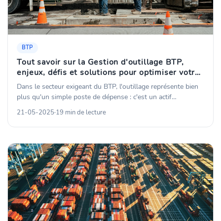
BTP
Tout savoir sur la Gestion d'outillage BTP,
enjeux, défis et solutions pour optimiser votre
parc
Dans le secteur exigeant du BTP, l'outillage représente bien
plus qu'un simple poste de dépense : c'est un actif
stratégique qui conditionne directement la productivité des
21-05-2025
·
19 min de lecture
équipes, le respect des délais et, in fine, la rentabilité des
chantiers. Des perceuses aux échafaudages, en passant par
les bétonnières, les niveaux laser ou les équipements de
sécurité, chaque outil représente un investissement
significatif qui mérite une gestion optimale.