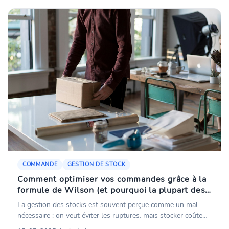
: à quoi sert un stock tampon, comment le dimensionner
correctement, et comment K inventory permet de le gérer
simplement.
COMMANDE
GESTION DE STOCK
Comment optimiser vos commandes grâce à la
formule de Wilson (et pourquoi la plupart des
entreprises ne l'utilisent pas)
La gestion des stocks est souvent perçue comme un mal
nécessaire : on veut éviter les ruptures, mais stocker coûte
cher. Depuis des décennies, une formule simple existe pour