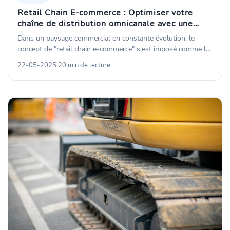
Retail Chain E-commerce : Optimiser votre
chaîne de distribution omnicanale avec une
gestion de stock intégrée
Dans un paysage commercial en constante évolution, le
concept de "retail chain e-commerce" s'est imposé comme le
modèle incontournable pour les distributeurs ambitieux.
22-05-2025
·
20 min de lecture
Cette approche hybride, fusionnant la puissance des réseaux
de points de vente physiques avec les opportunités du
commerce en ligne, représente à la fois une formidable
opportunité de croissance et un défi logistique considérable.
La capacité à orchestrer harmonieusement ces deux
dimensions est devenue un facteur déterminant de succès
pour les retailers contemporains.