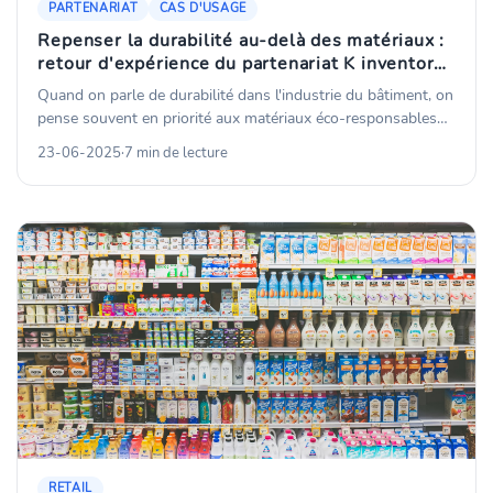
PARTENARIAT
CAS D'USAGE
Repenser la durabilité au-delà des matériaux :
retour d'expérience du partenariat K inventory
x Gyproc aux UAE
Quand on parle de durabilité dans l'industrie du bâtiment, on
pense souvent en priorité aux matériaux éco-responsables
ou aux nouvelles technologies de construction. Pourtant,
23-06-2025
·
7 min de lecture
dans certains cas, l'impact le plus significatif peut venir
d'ailleurs : de l'organisation des processus, de la stratégie de
réemploi ou encore de la capacité à faire évoluer les usages.
Le partenariat entre K inventory et Gyproc aux Émirats
arabes unis illustre parfaitement cette approche alternative
de la durabilité.
RETAIL