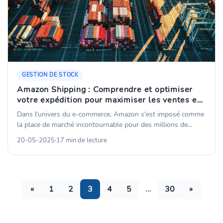
GESTION DE STOCK
Amazon Shipping : Comprendre et optimiser
votre expédition pour maximiser les ventes en
ligne
Dans l'univers du e-commerce, Amazon s'est imposé comme
la place de marché incontournable pour des millions de
vendeurs à travers le monde. Au cœur de ce succès se
20-05-2025
·
17 min de lecture
trouve un système logistique d'une efficacité redoutable :
Amazon Shipping. Cette solution d'expédition transforme
radicalement la façon dont les entreprises, des TPE aux
multinationales, gèrent leurs livraisons et, par extension,
l'ensemble de leur chaîne logistique.
«
1
2
3
4
5
...
30
»