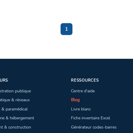
1
URS
RESSOURCES
tration publique
Centre d'aide
atique & réseaux
Blog
l & paramédical
Livre blanc
erie & hébergement
Fiche inventaire Excel
t & construction
Générateur codes-barres