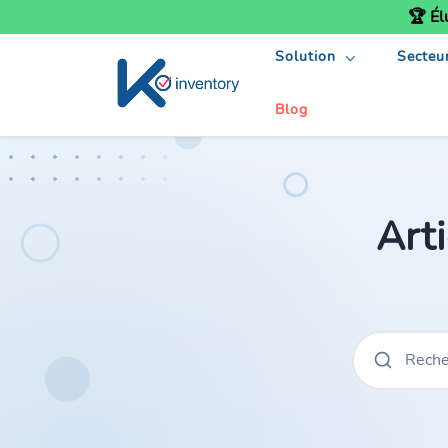
🏆 Él
Solution
Secteu
Blog
Art