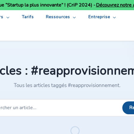
ue “Startup la plus innovante” ! (CriP 2024) -
Découvrez notre a
rs
Tarifs
Ressources
Entreprise
icles : #reapprovisionne
Tous les articles taggés #reapprovisionnement.
R