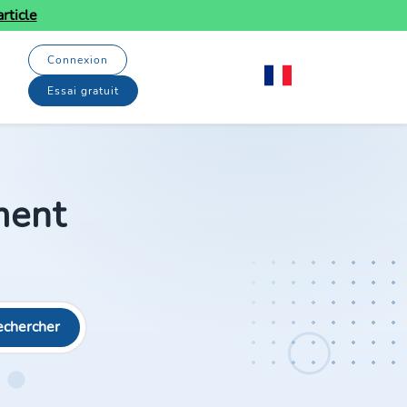
rticle
Connexion
Essai gratuit
ment
echercher