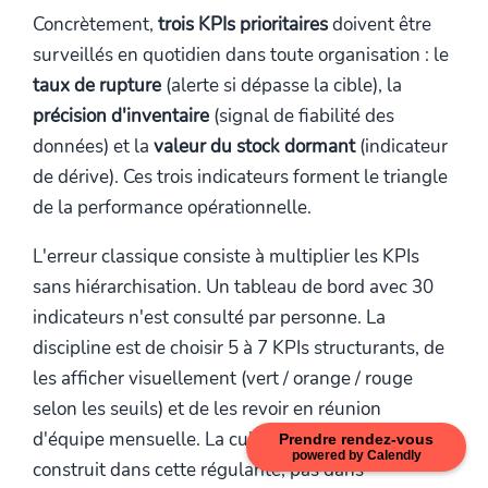
Concrètement,
trois KPIs prioritaires
doivent être
surveillés en quotidien dans toute organisation : le
taux de rupture
(alerte si dépasse la cible), la
précision d'inventaire
(signal de fiabilité des
données) et la
valeur du stock dormant
(indicateur
de dérive). Ces trois indicateurs forment le triangle
de la performance opérationnelle.
L'erreur classique consiste à multiplier les KPIs
sans hiérarchisation. Un tableau de bord avec 30
indicateurs n'est consulté par personne. La
discipline est de choisir 5 à 7 KPIs structurants, de
les afficher visuellement (vert / orange / rouge
selon les seuils) et de les revoir en réunion
d'équipe mensuelle. La culture de la donnée se
Prendre rendez-vous
powered by Calendly
construit dans cette régularité, pas dans