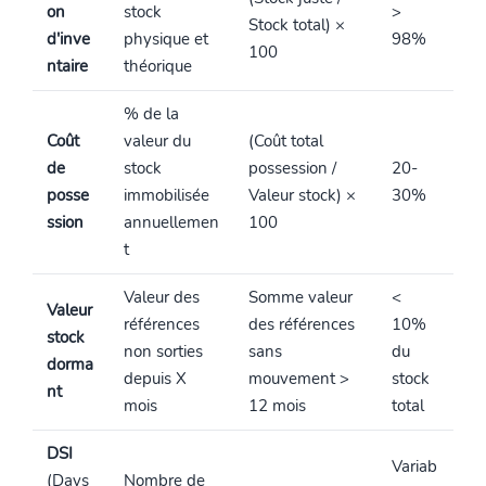
on
stock
>
Stock total) ×
d'inve
physique et
98%
100
ntaire
théorique
% de la
Coût
valeur du
(Coût total
de
stock
possession /
20-
posse
immobilisée
Valeur stock) ×
30%
ssion
annuellemen
100
t
Valeur des
Somme valeur
<
Valeur
références
des références
10%
stock
non sorties
sans
du
dorma
depuis X
mouvement >
stock
nt
mois
12 mois
total
DSI
Variab
(Days
Nombre de