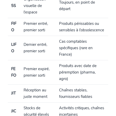
Toujours, en point de
5S
visuelle de
départ
l'espace
FIF
Premier entré,
Produits périssables ou
O
premier sorti
sensibles à l'obsolescence
Cas comptables
LIF
Dernier entré,
spécifiques (rare en
O
premier sorti
France)
Produits avec date de
FE
Premier expiré,
péremption (pharma,
FO
premier sorti
agro)
Réception au
Chaînes stables,
JIT
juste moment
fournisseurs fiables
Stocks de
Activités critiques, chaînes
JIC
sécurité élevés
incertaines