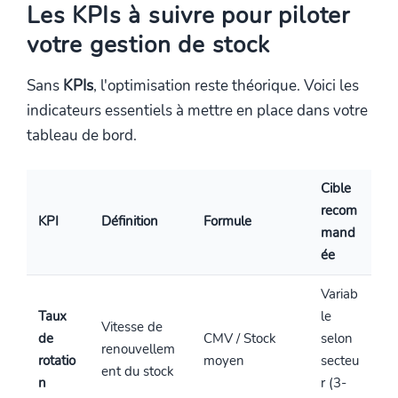
Les KPIs à suivre pour piloter
votre gestion de stock
Sans
KPIs
, l'optimisation reste théorique. Voici les
indicateurs essentiels à mettre en place dans votre
tableau de bord.
Cible
recom
KPI
Définition
Formule
mand
ée
Variab
Taux
le
Vitesse de
de
CMV / Stock
selon
renouvellem
rotatio
moyen
secteu
ent du stock
n
r (3-