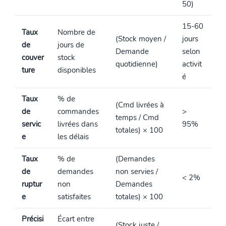
50)
15-60
Taux
Nombre de
(Stock moyen /
jours
de
jours de
Demande
selon
couver
stock
quotidienne)
activit
ture
disponibles
é
Taux
% de
(Cmd livrées à
de
commandes
>
temps / Cmd
servic
livrées dans
95%
totales) × 100
e
les délais
Taux
% de
(Demandes
de
demandes
non servies /
< 2%
ruptur
non
Demandes
e
satisfaites
totales) × 100
Précisi
Écart entre
(Stock juste /