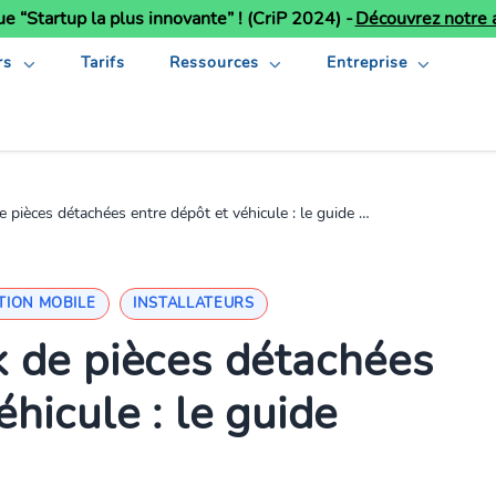
ue “Startup la plus innovante” ! (CriP 2024) -
Découvrez notre a
rs
Tarifs
Ressources
Entreprise
ièces détachées entre dépôt et véhicule : le guide pratique
TION MOBILE
INSTALLATEURS
k de pièces détachées
éhicule : le guide