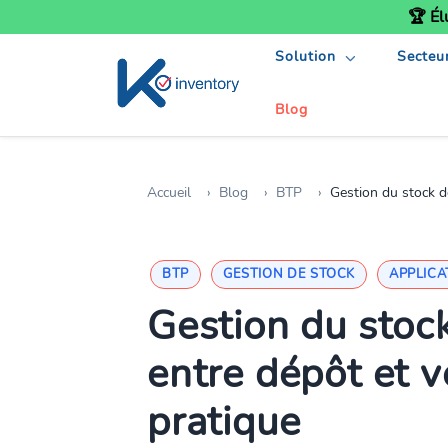
🏆 Él
Solution
Secteu
Blog
Accueil
Blog
BTP
Gestion du stock de p
BTP
GESTION DE STOCK
APPLICA
Gestion du stoc
entre dépôt et v
pratique