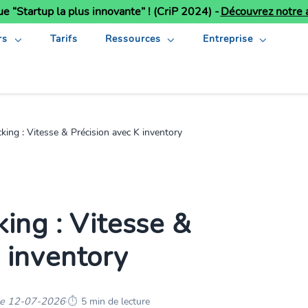
ue “Startup la plus innovante” ! (CriP 2024) -
Découvrez notre a
rs
Tarifs
Ressources
Entreprise
cking : Vitesse & Précision avec K inventory
king : Vitesse &
 inventory
 le 12-07-2026
·
5 min de lecture