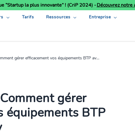
ue “Startup la plus innovante” ! (CriP 2024) -
Découvrez notre a
rs
Tarifs
Ressources
Entreprise
nt gérer efficacement vos équipements BTP avec K inventory
: Comment gérer
os équipements BTP
y