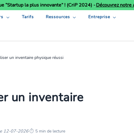
ue “Startup la plus innovante” ! (CriP 2024) -
Découvrez notre a
rs
Tarifs
Ressources
Entreprise
iser un inventaire physique réussi
r un inventaire
 le 12-07-2026
·
5 min de lecture