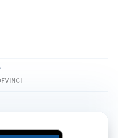
Y
DF
VINCI