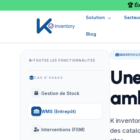
🏆 Él
Solution
Secteu
Blog
WAREHOU
TOUTES LES FONCTIONNALITÉS
Une
CAS D'USAGE
amb
Gestion de Stock
WMS (Entrepôt)
K inventor
Interventions (FSM)
des catalo