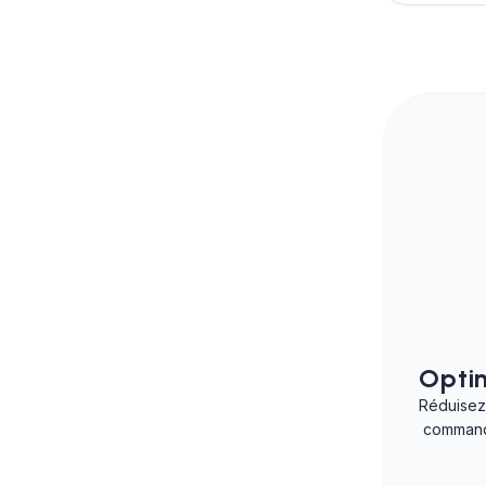
Optim
Réduisez
command