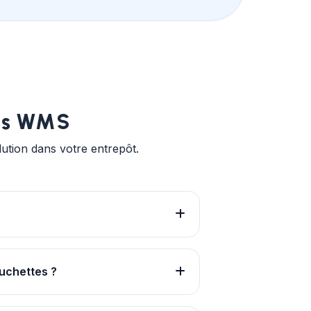
tes WMS
ution dans votre entrepôt.
 (Dépôt Principal, Magasins déportés,
tes avec une traçabilité complète de
ouchettes ?
ne (iOS/Android), mais elle est