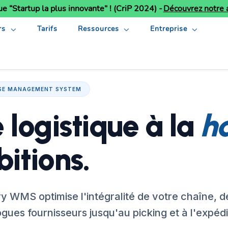
ue “Startup la plus innovante” ! (CriP 2024) -
Découvrez notre a
rs
Tarifs
Ressources
Entreprise
SE MANAGEMENT SYSTEM
 logistique à la
h
itions.
y WMS optimise l'intégralité de votre chaîne, de
gues fournisseurs jusqu'au picking et à l'expédi