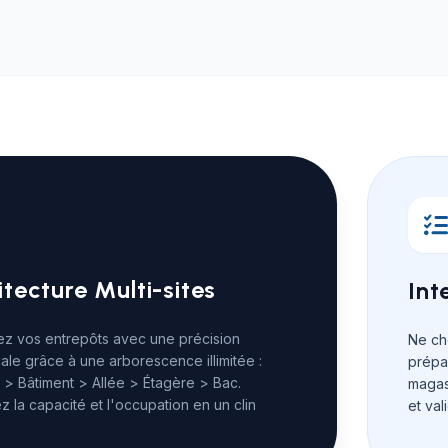
itecture Multi-sites
Int
ez vos entrepôts avec une précision
Ne che
cale grâce à une arborescence illimitée :
prépa
 > Bâtiment > Allée > Étagère > Bac.
magasi
ez la capacité et l'occupation en un clin
et val