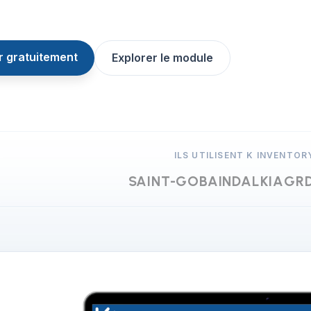
 gratuitement
Explorer le module
ILS UTILISENT K INVENTOR
SAINT-GOBAIN
DALKIA
GR