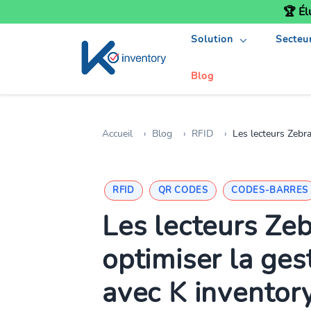
🏆 Él
Solution
Secteu
Blog
Accueil
Blog
RFID
Les lecteurs Zebra : L'
RFID
QR CODES
CODES-BARRES
Les lecteurs Zebr
optimiser la ges
avec K inventor