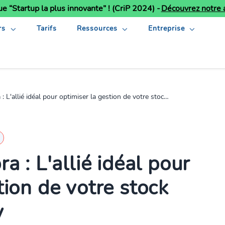
ue “Startup la plus innovante” ! (CriP 2024) -
Découvrez notre a
rs
Tarifs
Ressources
Entreprise
allié idéal pour optimiser la gestion de votre stock avec K inventory
a : L'allié idéal pour
tion de votre stock
y