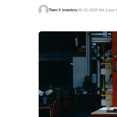
Team K inventory
·
06-02-2025
·
Mis à jour